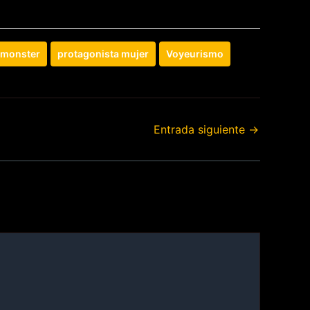
monster
protagonista mujer
Voyeurismo
Entrada siguiente
→