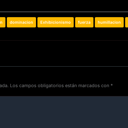
on
dominacion
Exhibicionismo
fuerza
humillacion
ada.
Los campos obligatorios están marcados con
*