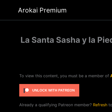
Ir
Arokai Premium
al
contenido
La Santa Sasha y la Pi
To view this content, you must be a member of
UNLOCK WITH PATREON
Already a qualifying Patreon member?
Refresh
to