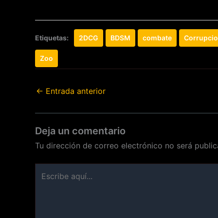
Etiquetas:
2DCG
BDSM
combate
Corrupci
Zoo
←
Entrada anterior
Deja un comentario
Tu dirección de correo electrónico no será public
Escribe
aquí...