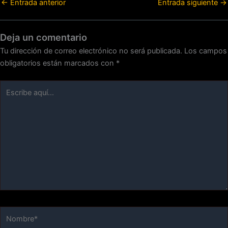
←
Entrada anterior
Entrada siguiente
→
Deja un comentario
Tu dirección de correo electrónico no será publicada.
Los campos
obligatorios están marcados con
*
Escribe
aquí...
Nombre*