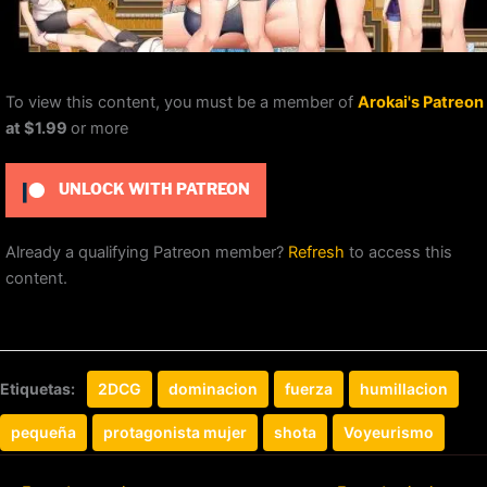
To view this content, you must be a member of
Arokai's Patreon
at $1.99
or more
UNLOCK WITH PATREON
Already a qualifying Patreon member?
Refresh
to access this
content.
Etiquetas:
2DCG
dominacion
fuerza
humillacion
pequeña
protagonista mujer
shota
Voyeurismo