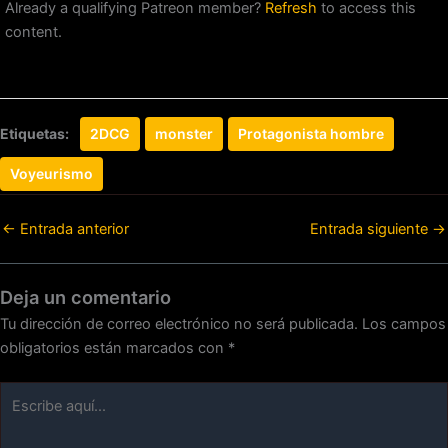
Already a qualifying Patreon member?
Refresh
to access this
content.
Etiquetas:
2DCG
monster
Protagonista hombre
Voyeurismo
←
Entrada anterior
Entrada siguiente
→
Deja un comentario
Tu dirección de correo electrónico no será publicada.
Los campos
obligatorios están marcados con
*
Escribe
aquí...