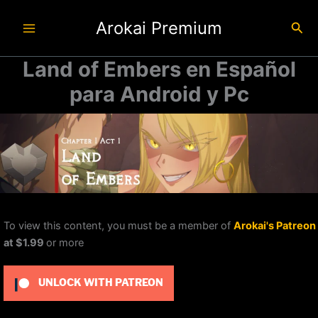
Ir
Arokai Premium
al
Busc
contenido
Land of Embers en Español
para Android y Pc
To view this content, you must be a member of
Arokai's Patreon
at $1.99
or more
UNLOCK WITH PATREON