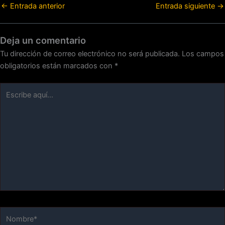
←
Entrada anterior
Entrada siguiente
→
Deja un comentario
Tu dirección de correo electrónico no será publicada.
Los campos
obligatorios están marcados con
*
Escribe
aquí...
Nombre*