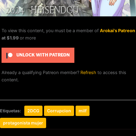
To view this content, you must be a member of
Arokai's Patreon
at $1.99
or more
UNLOCK WITH PATREON
Already a qualifying Patreon member?
Refresh
to access this
content.
Etiquetas:
2DCG
Corrupcion
milf
protagonista mujer