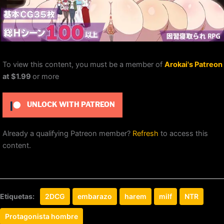
To view this content, you must be a member of
Arokai's Patreon
at $1.99
or more
UNLOCK WITH PATREON
Already a qualifying Patreon member?
Refresh
to access this
content.
Etiquetas:
2DCG
embarazo
harem
milf
NTR
Protagonista hombre