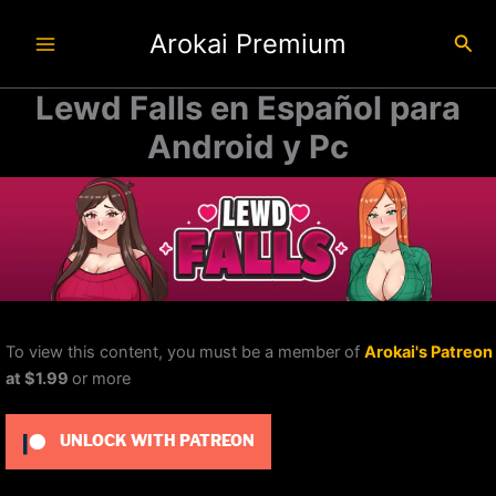
Ir
Arokai Premium
al
Busc
contenido
Lewd Falls en Español para
Android y Pc
To view this content, you must be a member of
Arokai's Patreon
at $1.99
or more
UNLOCK WITH PATREON