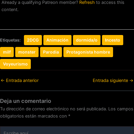
Already a qualifying Patreon member?
Refresh
to access this
content.
Etiquetas:
2DCG
Animación
dormida/o
Incesto
milf
monster
Parodia
Protagonista hombre
Voyeurismo
←
Entrada anterior
Entrada siguiente
→
Deja un comentario
Tu dirección de correo electrónico no será publicada.
Los campos
obligatorios están marcados con
*
Escribe