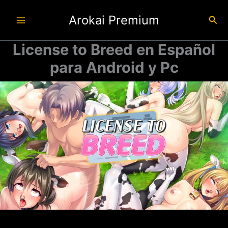
Ir
Arokai Premium
al
Busc
contenido
License to Breed en Español
para Android y Pc