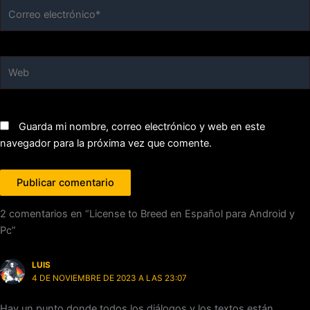
Correo
electrónico*
Web
Guarda mi nombre, correo electrónico y web en este
navegador para la próxima vez que comente.
2 comentarios en “License to Breed en Español para Android y
Pc”
LUIS
4 DE NOVIEMBRE DE 2023 A LAS 23:07
Hay un punto donde todos los diálogos y los textos están