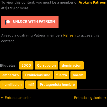
To view this content, you must be a member of
Arokai's Patreon
at $1.99
or more
UNLOCK WITH PATREON
Already a qualifying Patreon member?
Refresh
to access this
content.
Etiquetas:
2DCG
Corrupcion
dominacion
embarazo
Exhibicionismo
fuerza
harem
humillacion
milf
Protagonista hombre
←
Entrada anterior
Entrada siguiente
→