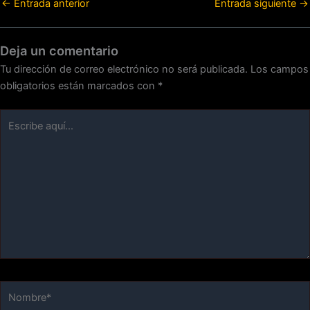
←
Entrada anterior
Entrada siguiente
→
Deja un comentario
Tu dirección de correo electrónico no será publicada.
Los campos
obligatorios están marcados con
*
Escribe
aquí...
Nombre*