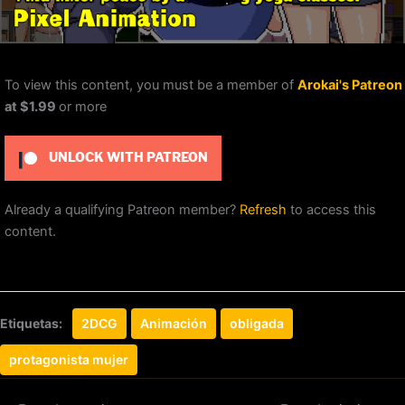
To view this content, you must be a member of
Arokai's Patreon
at $1.99
or more
UNLOCK WITH PATREON
Already a qualifying Patreon member?
Refresh
to access this
content.
Etiquetas:
2DCG
Animación
obligada
protagonista mujer