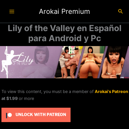
Ir
Arokai Premium
al
Busc
contenido
Lily of the Valley en Español
para Android y Pc
To view this content, you must be a member of
Arokai's Patreon
at $1.99
or more
UNLOCK WITH PATREON