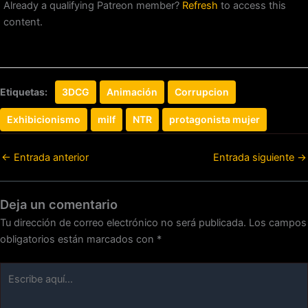
Already a qualifying Patreon member?
Refresh
to access this
content.
Etiquetas:
3DCG
Animación
Corrupcion
Exhibicionismo
milf
NTR
protagonista mujer
←
Entrada anterior
Entrada siguiente
→
Deja un comentario
Tu dirección de correo electrónico no será publicada.
Los campos
obligatorios están marcados con
*
Escribe
aquí...