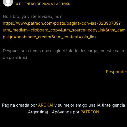
4 DE ENERO DE 2026 A LAS 15:56
Hola bro, ya viste el video, no?
https://www.patreon.com/posts/pagina-con-las-82390739?
utm_medium=clipboard_copy&utm_source=copyLink&utm_cam
paign=postshare_creator&utm_content=join_link
Despues solo tenes que elegir el link de descarga, en este caso
de pixeldraid
Responder
Pagina creada por
AROKAI
y su mejor amigo una IA (Inteligencia
Argentina) | Apóyanos por
PATREON