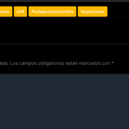
cesto
milf
Protagonista hombre
Voyeurismo
ada.
Los campos obligatorios están marcados con
*