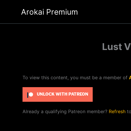
Ir
Arokai Premium
al
contenido
Lust V
To view this content, you must be a member of
UNLOCK WITH PATREON
Already a qualifying Patreon member?
Refresh
to