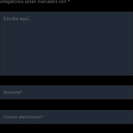
obligatorios están marcados con
*
Escribe
aquí...
Nombre*
Correo
electrónico*