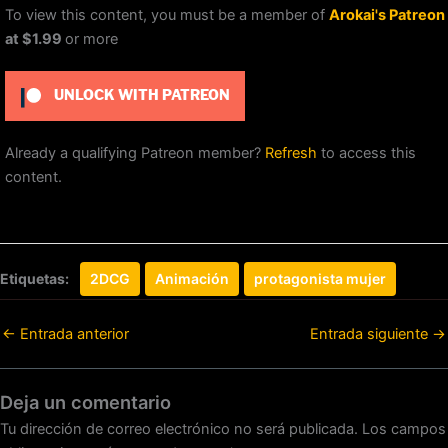
To view this content, you must be a member of
Arokai's Patreon
at $1.99
or more
UNLOCK WITH PATREON
Already a qualifying Patreon member?
Refresh
to access this
content.
Etiquetas:
2DCG
Animación
protagonista mujer
←
Entrada anterior
Entrada siguiente
→
Deja un comentario
Tu dirección de correo electrónico no será publicada.
Los campos