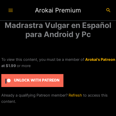
Ir
Arokai Premium
al
Busc
contenido
Madrastra Vulgar en Español
para Android y Pc
To view this content, you must be a member of
Arokai's Patreon
at $1.99
or more
UNLOCK WITH PATREON
Already a qualifying Patreon member?
Refresh
to access this
content.