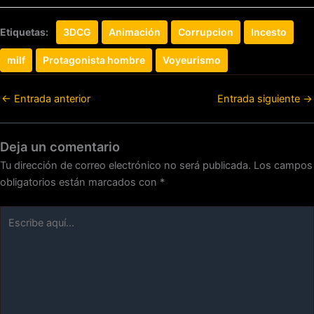
Etiquetas:
3DCG
Animación
Corrupcion
Incesto
milf
Protagonista hombre
Voyeurismo
←
Entrada anterior
Entrada siguiente
→
Deja un comentario
Tu dirección de correo electrónico no será publicada.
Los campos
obligatorios están marcados con
*
Escribe
aquí...