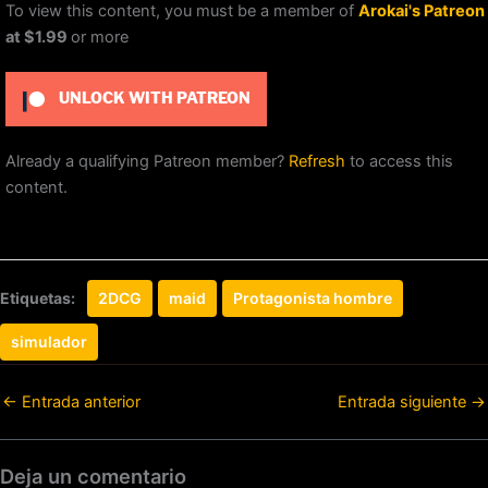
To view this content, you must be a member of
Arokai's Patreon
at $1.99
or more
UNLOCK WITH PATREON
Already a qualifying Patreon member?
Refresh
to access this
content.
Etiquetas:
2DCG
maid
Protagonista hombre
simulador
←
Entrada anterior
Entrada siguiente
→
Deja un comentario