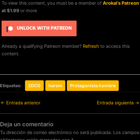
To view this content, you must be a member of
Arokai's Patreon
at $1.99
or more
UNLOCK WITH PATREON
Already a qualifying Patreon member?
Refresh
to access this
content.
Etiquetas:
2DCG
harem
Protagonista hombre
←
Entrada anterior
Entrada siguiente
→
Deja un comentario
Tu dirección de correo electrónico no será publicada.
Los campos