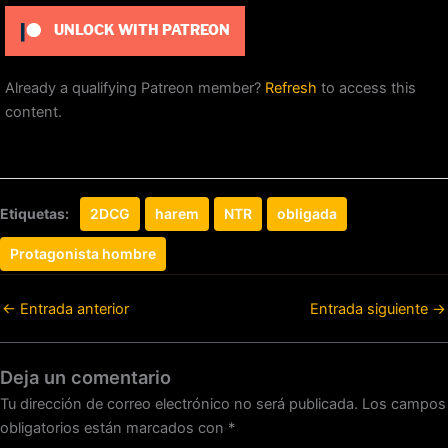
UNLOCK WITH PATREON
Already a qualifying Patreon member?
Refresh
to access this
content.
Etiquetas:
2DCG
harem
NTR
obligada
Protagonista hombre
←
Entrada anterior
Entrada siguiente
→
Deja un comentario
Tu dirección de correo electrónico no será publicada.
Los campos
obligatorios están marcados con
*