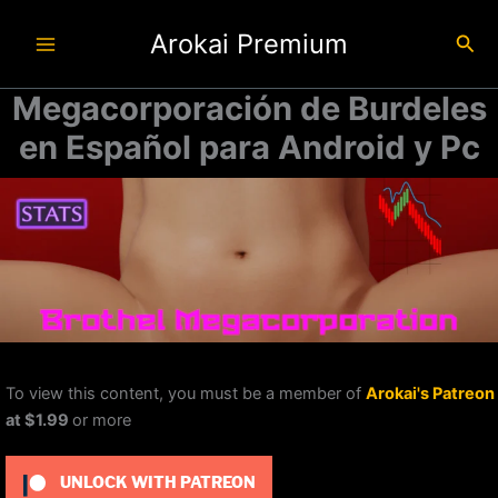
Ir
Arokai Premium
al
Busc
contenido
Megacorporación de Burdeles
en Español para Android y Pc
To view this content, you must be a member of
Arokai's Patreon
at $1.99
or more
UNLOCK WITH PATREON