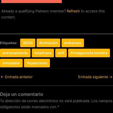
Already a qualifying Patreon member?
Refresh
to access this
content.
Etiquetas:
3DCG
Animación
embarazo
entrenamiento
futa/trans
milf
Protagonista hombre
simulador
Voyeurismo
←
Entrada anterior
Entrada siguiente
→
Deja un comentario
Tu dirección de correo electrónico no será publicada.
Los campos
obligatorios están marcados con
*