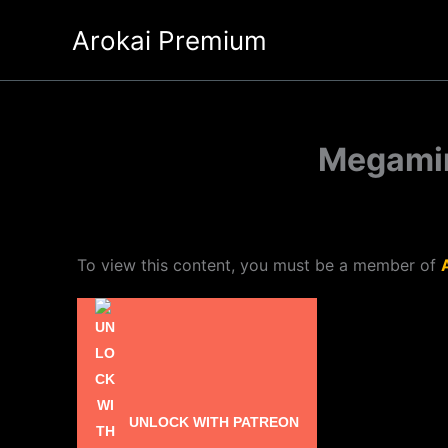
Ir
Arokai Premium
al
contenido
Megamin
To view this content, you must be a member of
UNLOCK WITH PATREON