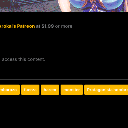
Arokai's Patreon
at $1.99
or more
 access this content.
mbarazo
fuerza
harem
monster
Protagonista hombr