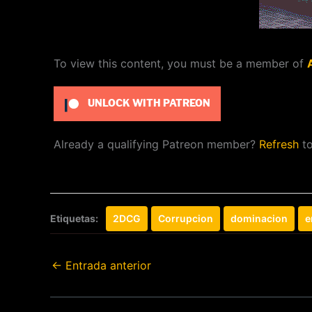
To view this content, you must be a member of
UNLOCK WITH PATREON
Already a qualifying Patreon member?
Refresh
to
Etiquetas:
2DCG
Corrupcion
dominacion
e
←
Entrada anterior