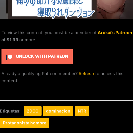
To view this content, you must be a member of
Arokai's Patreon
at $1.99
or more
UNLOCK WITH PATREON
Already a qualifying Patreon member?
Refresh
to access this
content.
Etiquetas:
2DCG
dominacion
NTR
Protagonista hombre