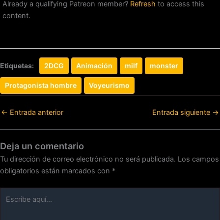
Already a qualifying Patreon member?
Refresh
to access this
content.
Etiquetas:
2DCG
Animación
milf
monster
Protagonista hombre
Voyeurismo
←
Entrada anterior
Entrada siguiente
→
Deja un comentario
Tu dirección de correo electrónico no será publicada.
Los campos
obligatorios están marcados con
*
Escribe
aquí...