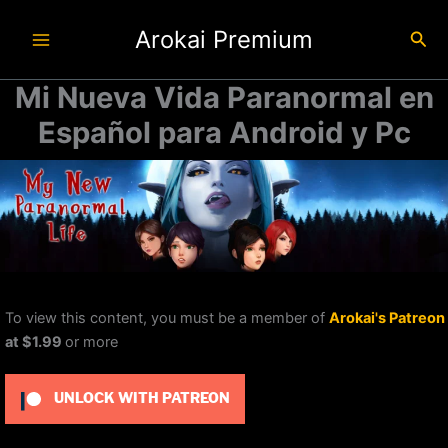
Ir
Arokai Premium
al
Busc
contenido
Mi Nueva Vida Paranormal en
Español para Android y Pc
To view this content, you must be a member of
Arokai's Patreon
at $1.99
or more
UNLOCK WITH PATREON