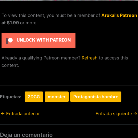
To view this content, you must be a member of
Arokai's Patreon
at $1.99
or more
UNLOCK WITH PATREON
Already a qualifying Patreon member?
Refresh
to access this
content.
Etiquetas:
2DCG
monster
Protagonista hombre
←
Entrada anterior
Entrada siguiente
→
Deja un comentario