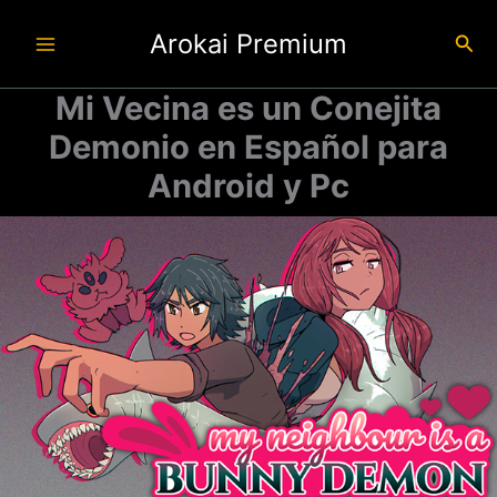
Ir
Arokai Premium
al
Busc
contenido
Mi Vecina es un Conejita
Demonio en Español para
Android y Pc