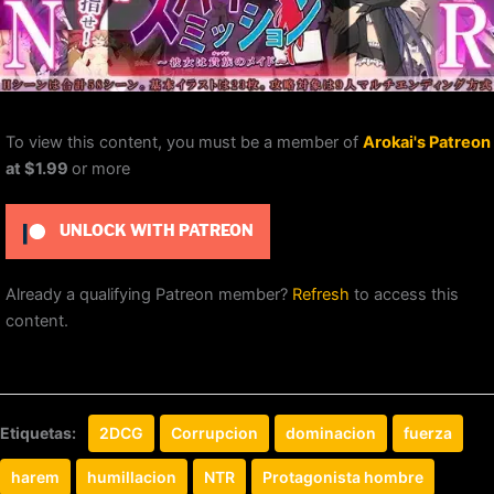
To view this content, you must be a member of
Arokai's Patreon
at $1.99
or more
UNLOCK WITH PATREON
Already a qualifying Patreon member?
Refresh
to access this
content.
Etiquetas:
2DCG
Corrupcion
dominacion
fuerza
harem
humillacion
NTR
Protagonista hombre