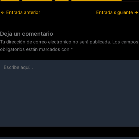
←
Entrada anterior
Entrada siguiente
→
Deja un comentario
Tu dirección de correo electrónico no será publicada.
Los campos
obligatorios están marcados con
*
Escribe
aquí...