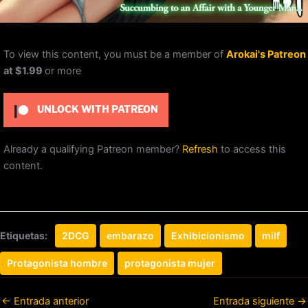
To view this content, you must be a member of
Arokai's Patreon
at $1.99
or more
UNLOCK WITH PATREON
Already a qualifying Patreon member?
Refresh
to access this
content.
Etiquetas:
2DCG
embarazo
Exhibicionismo
milf
Protagonista hombre
protagonista mujer
←
Entrada anterior
Entrada siguiente
→