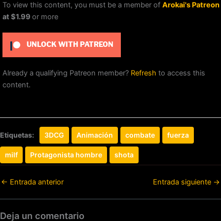
To view this content, you must be a member of
Arokai's Patreon
at $1.99
or more
UNLOCK WITH PATREON
Already a qualifying Patreon member?
Refresh
to access this
content.
Etiquetas:
3DCG
Animación
combate
fuerza
milf
Protagonista hombre
shota
←
Entrada anterior
Entrada siguiente
→
Deja un comentario