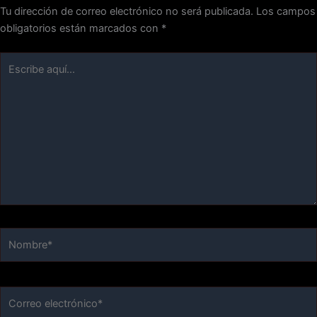
Tu dirección de correo electrónico no será publicada.
Los campos
obligatorios están marcados con
*
Escribe
aquí...
Nombre*
Correo
electrónico*