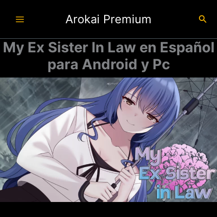
Ir
Arokai Premium
al
Busc
contenido
My Ex Sister In Law en Español
para Android y Pc