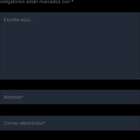
obligatorios están marcados con
*
Escribe
aquí...
Nombre*
Correo
electrónico*