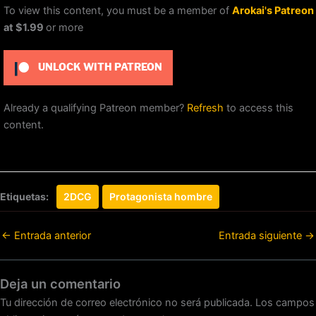
To view this content, you must be a member of
Arokai's Patreon
at $1.99
or more
UNLOCK WITH PATREON
Already a qualifying Patreon member?
Refresh
to access this
content.
Etiquetas:
2DCG
Protagonista hombre
←
Entrada anterior
Entrada siguiente
→
Deja un comentario
Tu dirección de correo electrónico no será publicada.
Los campos