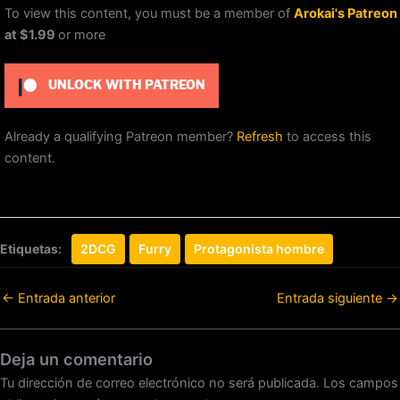
To view this content, you must be a member of
Arokai's Patreon
at $1.99
or more
UNLOCK WITH PATREON
Already a qualifying Patreon member?
Refresh
to access this
content.
Etiquetas:
2DCG
Furry
Protagonista hombre
←
Entrada anterior
Entrada siguiente
→
Deja un comentario
Tu dirección de correo electrónico no será publicada.
Los campos