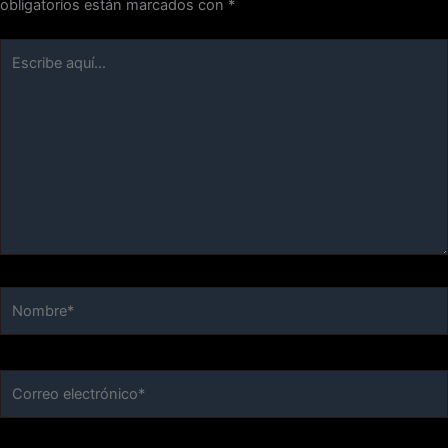
obligatorios están marcados con
*
Escribe
aquí...
Nombre*
Correo
electrónico*