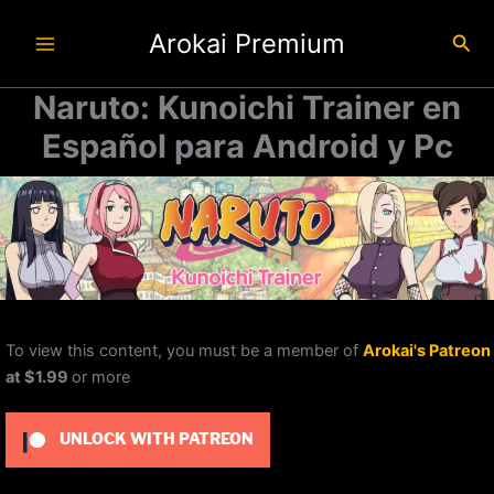
Ir
Arokai Premium
al
Busc
contenido
Naruto: Kunoichi Trainer en
Español para Android y Pc
To view this content, you must be a member of
Arokai's Patreon
at $1.99
or more
UNLOCK WITH PATREON