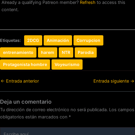
Already a qualifying Patreon member?
Refresh
to access this
content.
Etiquetas:
2DCG
Animación
Corrupcion
entrenamiento
harem
NTR
Parodia
Protagonista hombre
Voyeurismo
←
Entrada anterior
Entrada siguiente
→
Deja un comentario
Tu dirección de correo electrónico no será publicada.
Los campos
obligatorios están marcados con
*
Escribe