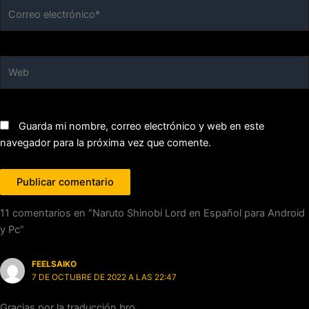
Correo
electrónico*
Web
Guarda mi nombre, correo electrónico y web en este
navegador para la próxima vez que comente.
11 comentarios en “Naruto Shinobi Lord en Español para Android
y Pc”
FEELSAIKO
7 DE OCTUBRE DE 2022 A LAS 22:47
Gracias por la traducción bro