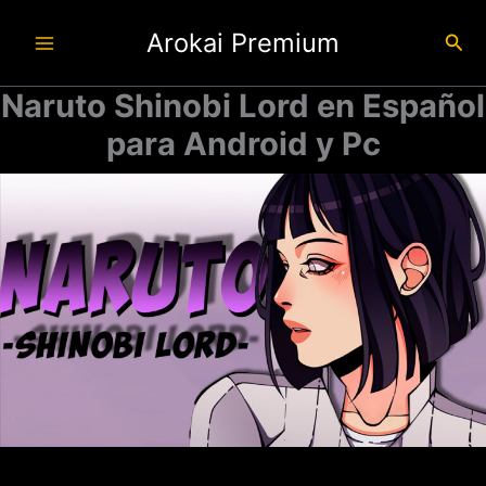
Ir
Arokai Premium
al
Busc
contenido
Naruto Shinobi Lord en Español
para Android y Pc