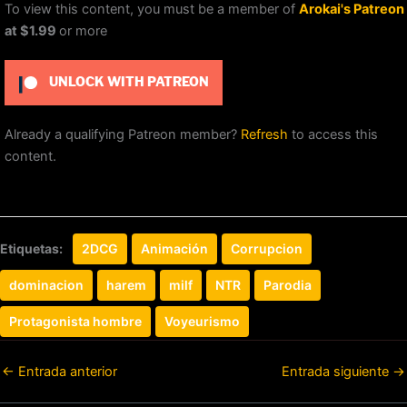
To view this content, you must be a member of
Arokai's Patreon
at $1.99
or more
UNLOCK WITH PATREON
Already a qualifying Patreon member?
Refresh
to access this
content.
Etiquetas:
2DCG
Animación
Corrupcion
dominacion
harem
milf
NTR
Parodia
Protagonista hombre
Voyeurismo
←
Entrada anterior
Entrada siguiente
→