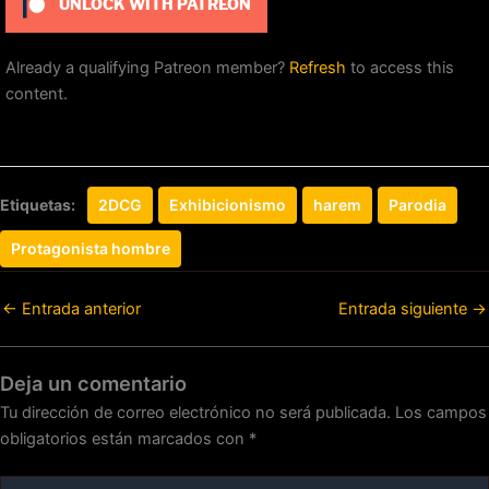
UNLOCK WITH PATREON
Already a qualifying Patreon member?
Refresh
to access this
content.
Etiquetas:
2DCG
Exhibicionismo
harem
Parodia
Protagonista hombre
←
Entrada anterior
Entrada siguiente
→
Deja un comentario
Tu dirección de correo electrónico no será publicada.
Los campos
obligatorios están marcados con
*
Escribe