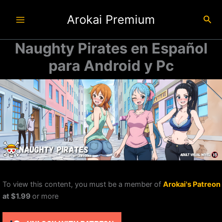
Ir
Arokai Premium
al
Busc
contenido
Naughty Pirates en Español
para Android y Pc
To view this content, you must be a member of
Arokai's Patreon
at $1.99
or more