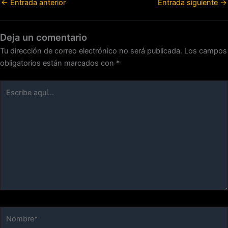
←
Entrada anterior
Entrada siguiente
→
Deja un comentario
Tu dirección de correo electrónico no será publicada.
Los campos
obligatorios están marcados con
*
Escribe
aquí...
Nombre*