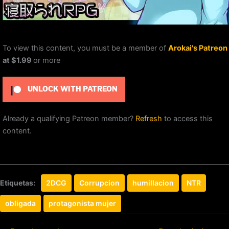
To view this content, you must be a member of
Arokai's Patreon
at $1.99
or more
UNLOCK WITH PATREON
Already a qualifying Patreon member?
Refresh
to access this
content.
Etiquetas:
2DCG
Corrupcion
humillacion
NTR
obligada
protagonista mujer