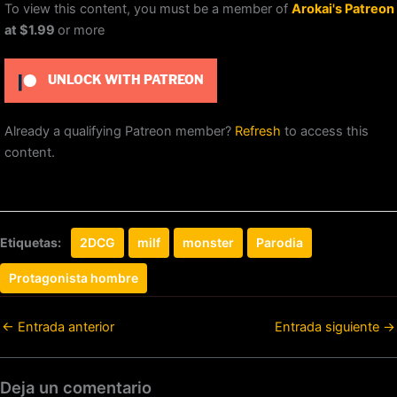
To view this content, you must be a member of
Arokai's Patreon
at $1.99
or more
UNLOCK WITH PATREON
Already a qualifying Patreon member?
Refresh
to access this
content.
Etiquetas:
2DCG
milf
monster
Parodia
Protagonista hombre
←
Entrada anterior
Entrada siguiente
→
Deja un comentario