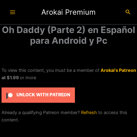
Ir
Arokai Premium
al
Busc
contenido
Oh Daddy (Parte 2) en Español
para Android y Pc
To view this content, you must be a member of
Arokai's Patreon
at $1.99
or more
UNLOCK WITH PATREON
Already a qualifying Patreon member?
Refresh
to access this
content.