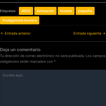
Etiquetas:
3DCG
Animación
Incesto
pequeña
Protagonista hombre
←
Entrada anterior
Entrada siguiente
→
Deja un comentario
Tu dirección de correo electrónico no será publicada.
Los campos
obligatorios están marcados con
*
Escribe
aquí...