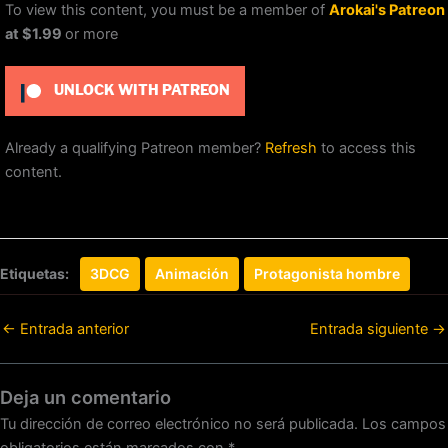
To view this content, you must be a member of
Arokai's Patreon
at $1.99
or more
UNLOCK WITH PATREON
Already a qualifying Patreon member?
Refresh
to access this
content.
Etiquetas:
3DCG
Animación
Protagonista hombre
←
Entrada anterior
Entrada siguiente
→
Deja un comentario
Tu dirección de correo electrónico no será publicada.
Los campos