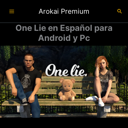
Ir
Arokai Premium
al
Busc
contenido
One Lie en Español para
Android y Pc