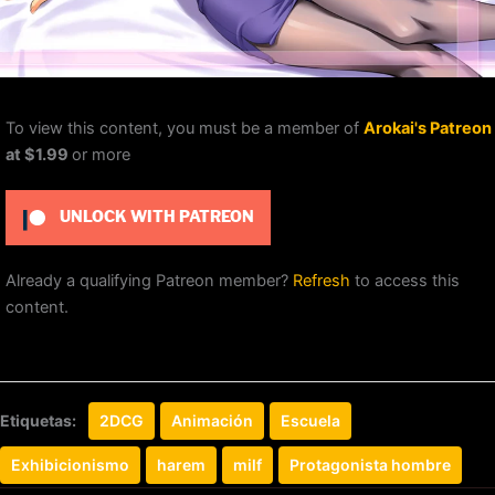
To view this content, you must be a member of
Arokai's Patreon
at $1.99
or more
UNLOCK WITH PATREON
Already a qualifying Patreon member?
Refresh
to access this
content.
Etiquetas:
2DCG
Animación
Escuela
Exhibicionismo
harem
milf
Protagonista hombre