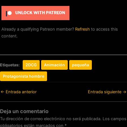
UNLOCK WITH PATREON
Already a qualifying Patreon member?
Refresh
to access this
content.
Etiquetas:
2DCG
Animación
pequeña
Protagonista hombre
←
Entrada anterior
Entrada siguiente
→
Deja un comentario
Tu dirección de correo electrónico no será publicada.
Los campos
obligatorios están marcados con
*