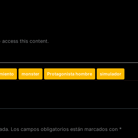
 access this content.
miento
monster
Protagonista hombre
simulador
ada.
Los campos obligatorios están marcados con
*