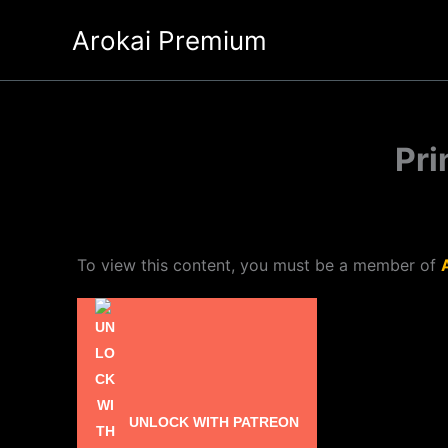
Ir
Arokai Premium
al
contenido
Pri
To view this content, you must be a member of
UNLOCK WITH PATREON