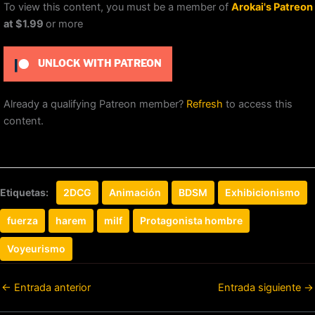
To view this content, you must be a member of
Arokai's Patreon
at $1.99
or more
UNLOCK WITH PATREON
Already a qualifying Patreon member?
Refresh
to access this
content.
Etiquetas:
2DCG
Animación
BDSM
Exhibicionismo
fuerza
harem
milf
Protagonista hombre
Voyeurismo
←
Entrada anterior
Entrada siguiente
→