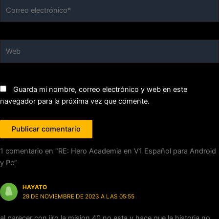
Correo
electrónico*
Web
Guarda mi nombre, correo electrónico y web en este
navegador para la próxima vez que comente.
1 comentario en “RE: Hero Academia en V1 Español para Android
y Pc”
HAYATO
29 DE NOVIEMBRE DE 2023 A LAS 05:55
al parecer con jiro la mision 40 no esta y hace que la historia no