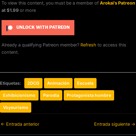
To view this content, you must be a member of
Arokai's Patreon
at $1.99
or more
UNLOCK WITH PATREON
Already a qualifying Patreon member?
Refresh
to access this
content.
Etiquetas:
2DCG
Animación
Escuela
Exhibicionismo
Parodia
Protagonista hombre
Voyeurismo
←
Entrada anterior
Entrada siguiente
→