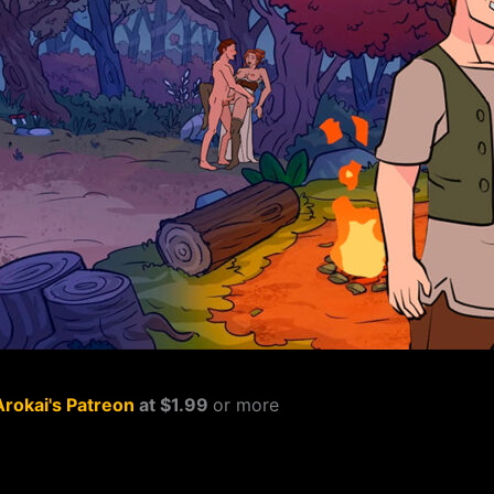
Arokai's Patreon
at $1.99
or more