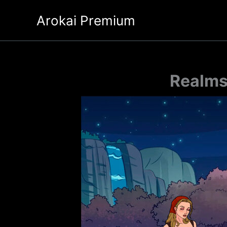
Ir
Arokai Premium
al
contenido
Realms 