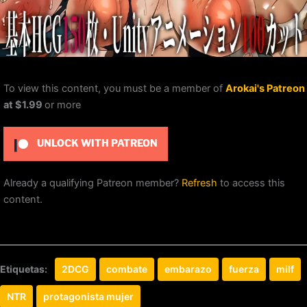
To view this content, you must be a member of
Arokai's Patreon
at $1.99
or more
UNLOCK WITH PATREON
Already a qualifying Patreon member?
Refresh
to access this
content.
Etiquetas:
2DCG
combate
embarazo
fuerza
milf
NTR
protagonista mujer