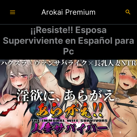
Ir
Arokai Premium
al
Busc
contenido
¡¡Resiste!! Esposa
Superviviente en Español para
Pc