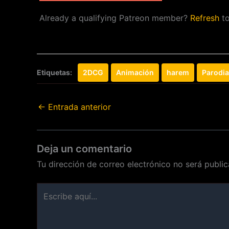
Already a qualifying Patreon member?
Refresh
to
Etiquetas:
2DCG
Animación
harem
Parodia
←
Entrada anterior
Deja un comentario
Tu dirección de correo electrónico no será public
Escribe
aquí...