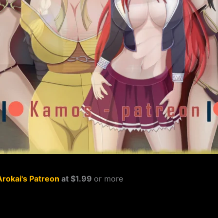
Arokai's Patreon
at $1.99
or more