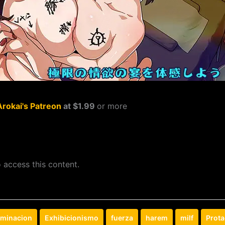
Arokai's Patreon
at $1.99
or more
 access this content.
minacion
Exhibicionismo
fuerza
harem
milf
Prot