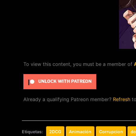
To view this content, you must be a member of
UNLOCK WITH PATREON
Already a qualifying Patreon member?
Refresh
to
Etiquetas:
2DCG
Animación
Corrupcion
do