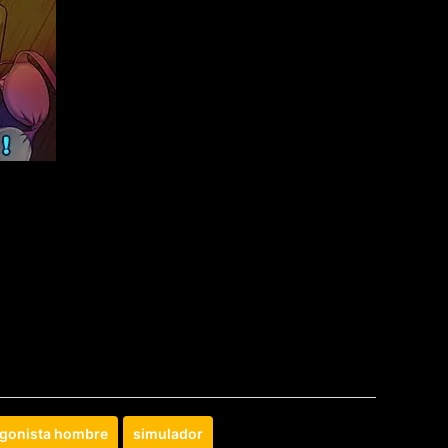
agonista hombre
simulador