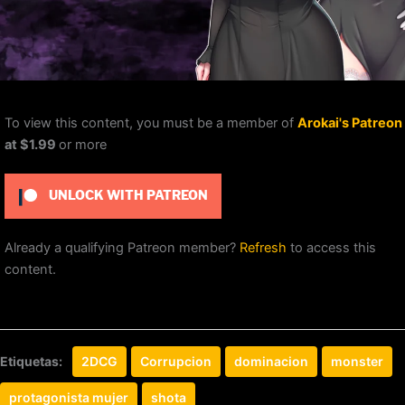
To view this content, you must be a member of
Arokai's Patreon
at $1.99
or more
UNLOCK WITH PATREON
Already a qualifying Patreon member?
Refresh
to access this
content.
Etiquetas:
2DCG
Corrupcion
dominacion
monster
protagonista mujer
shota