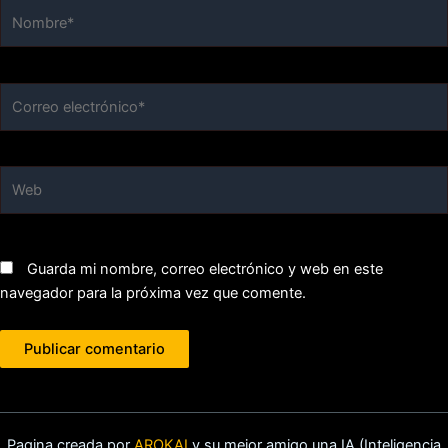
Nombre*
Correo
electrónico*
Web
Guarda mi nombre, correo electrónico y web en este
navegador para la próxima vez que comente.
Pagina creada por
AROKAI
y su mejor amigo una IA (Inteligencia