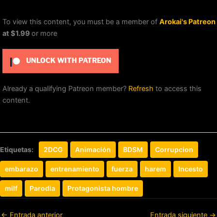
To view this content, you must be a member of
Arokai's Patreon
at $1.99
or more
UNLOCK WITH PATREON
Already a qualifying Patreon member?
Refresh
to access this
content.
Etiquetas:
2DCG
Animación
BDSM
Corrupcion
embarazo
entrenamiento
fuerza
harem
Incesto
milf
Parodia
Protagonista hombre
←
Entrada anterior
Entrada siguiente
→