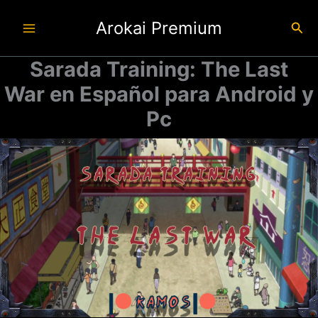
Ir
Arokai Premium
al
Busc
contenido
Sarada Training: The Last
War en Español para Android y
Pc