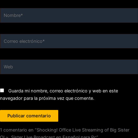
Nombre*
Correo
electrónico*
Web
Guarda mi nombre, correo electrónico y web en este
navegador para la próxima vez que comente.
1 comentario en “Shocking! Office Live Streaming of Big Sister
OL~, Sister Live Broadcast en Español para Pc”