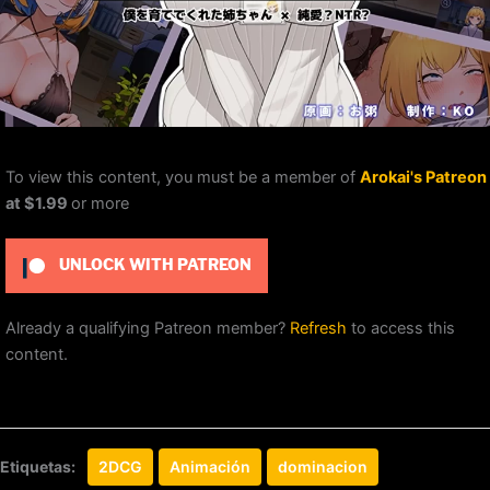
To view this content, you must be a member of
Arokai's Patreon
at $1.99
or more
UNLOCK WITH PATREON
Already a qualifying Patreon member?
Refresh
to access this
content.
Etiquetas:
2DCG
Animación
dominacion