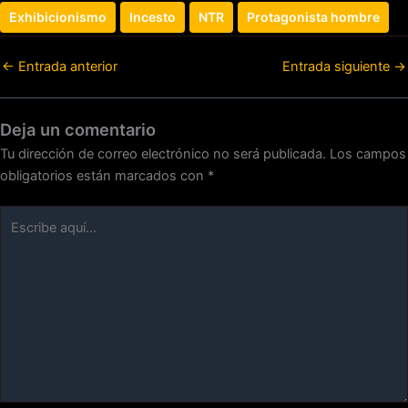
Exhibicionismo
Incesto
NTR
Protagonista hombre
←
Entrada anterior
Entrada siguiente
→
Deja un comentario
Tu dirección de correo electrónico no será publicada.
Los campos
obligatorios están marcados con
*
Escribe
aquí...