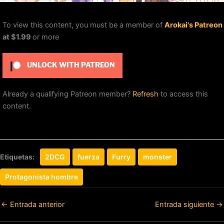
To view this content, you must be a member of
Arokai's Patreon
at $1.99
or more
UNLOCK WITH PATREON
Already a qualifying Patreon member?
Refresh
to access this
content.
Etiquetas:
2DCG
fuerza
Furry
monster
Protagonista hombre
←
Entrada anterior
Entrada siguiente
→