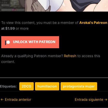
To view this content, you must be a member of
Arokai's Patreon
at $1.99
or more
UNLOCK WITH PATREON
Already a qualifying Patreon member?
Refresh
to access this
content.
Etiquetas:
2DCG
humillacion
protagonista mujer
←
Entrada anterior
Entrada siguiente
→