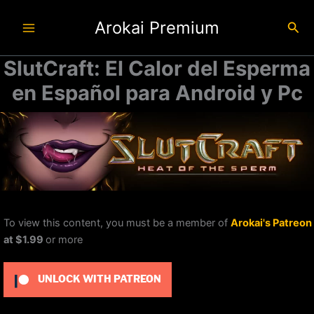
Ir
Arokai Premium
al
Busc
contenido
SlutCraft: El Calor del Esperma
en Español para Android y Pc
To view this content, you must be a member of
Arokai's Patreon
at $1.99
or more
UNLOCK WITH PATREON