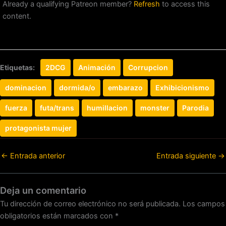
Already a qualifying Patreon member?
Refresh
to access this
content.
Etiquetas:
2DCG
Animación
Corrupcion
dominacion
dormida/o
embarazo
Exhibicionismo
fuerza
futa/trans
humillacion
monster
Parodia
protagonista mujer
←
Entrada anterior
Entrada siguiente
→
Deja un comentario
Tu dirección de correo electrónico no será publicada.
Los campos
obligatorios están marcados con
*