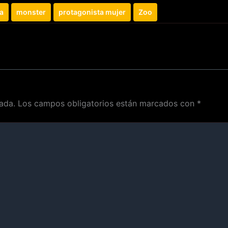
a
monster
protagonista mujer
Zoo
ada.
Los campos obligatorios están marcados con
*