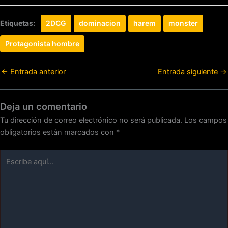
Etiquetas:
2DCG
dominacion
harem
monster
Protagonista hombre
←
Entrada anterior
Entrada siguiente
→
Deja un comentario
Tu dirección de correo electrónico no será publicada.
Los campos
obligatorios están marcados con
*
Escribe
aquí...